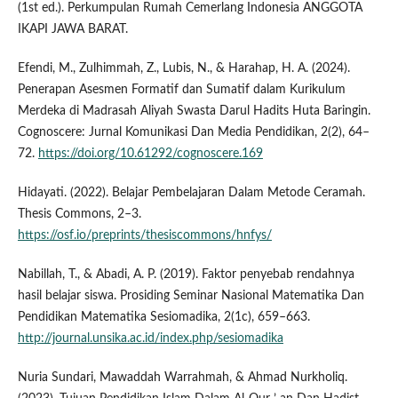
(1st ed.). Perkumpulan Rumah Cemerlang Indonesia ANGGOTA
IKAPI JAWA BARAT.
Efendi, M., Zulhimmah, Z., Lubis, N., & Harahap, H. A. (2024).
Penerapan Asesmen Formatif dan Sumatif dalam Kurikulum
Merdeka di Madrasah Aliyah Swasta Darul Hadits Huta Baringin.
Cognoscere: Jurnal Komunikasi Dan Media Pendidikan, 2(2), 64–
72.
https://doi.org/10.61292/cognoscere.169
Hidayati. (2022). Belajar Pembelajaran Dalam Metode Ceramah.
Thesis Commons, 2–3.
https://osf.io/preprints/thesiscommons/hnfys/
Nabillah, T., & Abadi, A. P. (2019). Faktor penyebab rendahnya
hasil belajar siswa. Prosiding Seminar Nasional Matematika Dan
Pendidikan Matematika Sesiomadika, 2(1c), 659–663.
http://journal.unsika.ac.id/index.php/sesiomadika
Nuria Sundari, Mawaddah Warrahmah, & Ahmad Nurkholiq.