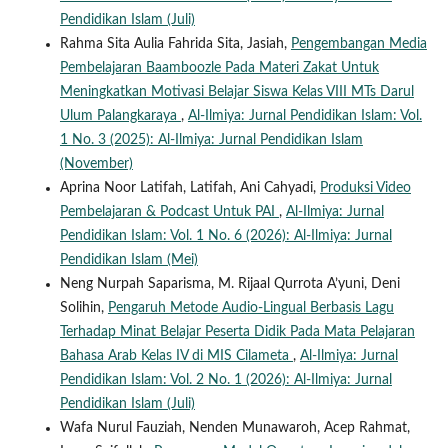
Pendidikan Islam (Juli)
Rahma Sita Aulia Fahrida Sita, Jasiah,
Pengembangan Media
Pembelajaran Baamboozle Pada Materi Zakat Untuk
Meningkatkan Motivasi Belajar Siswa Kelas VIII MTs Darul
Ulum Palangkaraya
,
Al-Ilmiya: Jurnal Pendidikan Islam: Vol.
1 No. 3 (2025): Al-Ilmiya: Jurnal Pendidikan Islam
(November)
Aprina Noor Latifah, Latifah, Ani Cahyadi,
Produksi Video
Pembelajaran & Podcast Untuk PAI
,
Al-Ilmiya: Jurnal
Pendidikan Islam: Vol. 1 No. 6 (2026): Al-Ilmiya: Jurnal
Pendidikan Islam (Mei)
Neng Nurpah Saparisma, M. Rijaal Qurrota A’yuni, Deni
Solihin,
Pengaruh Metode Audio-Lingual Berbasis Lagu
Terhadap Minat Belajar Peserta Didik Pada Mata Pelajaran
Bahasa Arab Kelas IV di MIS Cilameta
,
Al-Ilmiya: Jurnal
Pendidikan Islam: Vol. 2 No. 1 (2026): Al-Ilmiya: Jurnal
Pendidikan Islam (Juli)
Wafa Nurul Fauziah, Nenden Munawaroh, Acep Rahmat,