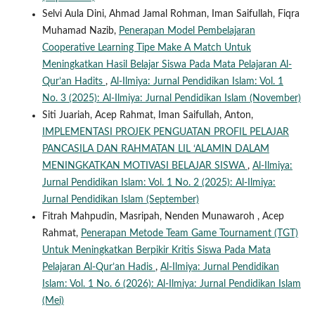
Selvi Aula Dini, Ahmad Jamal Rohman, Iman Saifullah, Fiqra
Muhamad Nazib,
Penerapan Model Pembelajaran
Cooperative Learning Tipe Make A Match Untuk
Meningkatkan Hasil Belajar Siswa Pada Mata Pelajaran Al-
Qur’an Hadits
,
Al-Ilmiya: Jurnal Pendidikan Islam: Vol. 1
No. 3 (2025): Al-Ilmiya: Jurnal Pendidikan Islam (November)
Siti Juariah, Acep Rahmat, Iman Saifullah, Anton,
IMPLEMENTASI PROJEK PENGUATAN PROFIL PELAJAR
PANCASILA DAN RAHMATAN LIL ‘ALAMIN DALAM
MENINGKATKAN MOTIVASI BELAJAR SISWA
,
Al-Ilmiya:
Jurnal Pendidikan Islam: Vol. 1 No. 2 (2025): Al-Ilmiya:
Jurnal Pendidikan Islam (September)
Fitrah Mahpudin, Masripah, Nenden Munawaroh , Acep
Rahmat,
Penerapan Metode Team Game Tournament (TGT)
Untuk Meningkatkan Berpikir Kritis Siswa Pada Mata
Pelajaran Al-Qur’an Hadis
,
Al-Ilmiya: Jurnal Pendidikan
Islam: Vol. 1 No. 6 (2026): Al-Ilmiya: Jurnal Pendidikan Islam
(Mei)