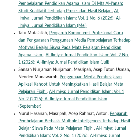
Pembelajaran Pendidikan Agama Islam Di Mts Al-I’anah:
Studi Kualitatif Terhadap Proses dan Hasil Belajar
,
Al-
Ilmiya: Jurnal Pendidikan Islam: Vol. 1 No. 6 (2026): Al-
Ilmiya: Jurnal Pendidikan Islam (Mei)
Tatu Muta’aliah,
Pengaruh Kompetensi Profesional Guru
dan Penguasaan Penggunaan Media Pembelajaran Terhadap
Motivasi Belajar Siswa Pada Mata Pelajaran Pendidikan
Agama Islam
,
Al-Ilmiya: Jurnal Pendidikan Islam: Vol. 2 No.
1 (2026): Al-Ilmiya: Jurnal Pendidikan Islam (Juli)
Sansan Nurjaman Nurjaman, Masripah, Asep Tutun Usman,
Nenden Munawaroh,
Penggunaan Media Pembelajaran
Aplikasi Kahoot Untuk Meningkatkan Hasil Belajar Mata
Pelajaran Fiqih
,
Al-Ilmiya: Jurnal Pendidikan Islam: Vol. 1
No. 2 (2025): Al-Ilmiya: Jurnal Pendidikan Islam
(September)
Nurul Hasanah, Masripah, Acep Rahmat, Anton,
Pengaruh
Pembelajaran Berbasis Multiple Intelligences Terhadap Hasil
Belajar Siswa Pada Mata Pelajaran Fiqih
,
Al-Ilmiya: Jurnal
Pendidikan Islam: Vol. 2 No. 1 (2026): Al-Ilmiya: Jurnal