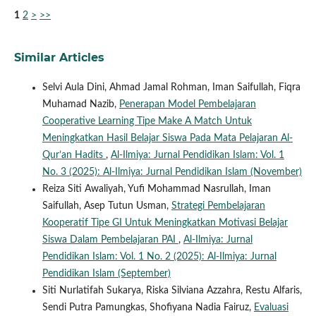
1
2
>
>>
Similar Articles
Selvi Aula Dini, Ahmad Jamal Rohman, Iman Saifullah, Fiqra
Muhamad Nazib,
Penerapan Model Pembelajaran
Cooperative Learning Tipe Make A Match Untuk
Meningkatkan Hasil Belajar Siswa Pada Mata Pelajaran Al-
Qur’an Hadits
,
Al-Ilmiya: Jurnal Pendidikan Islam: Vol. 1
No. 3 (2025): Al-Ilmiya: Jurnal Pendidikan Islam (November)
Reiza Siti Awaliyah, Yufi Mohammad Nasrullah, Iman
Saifullah, Asep Tutun Usman,
Strategi Pembelajaran
Kooperatif Tipe GI Untuk Meningkatkan Motivasi Belajar
Siswa Dalam Pembelajaran PAI
,
Al-Ilmiya: Jurnal
Pendidikan Islam: Vol. 1 No. 2 (2025): Al-Ilmiya: Jurnal
Pendidikan Islam (September)
Siti Nurlatifah Sukarya, Riska Silviana Azzahra, Restu Alfaris,
Sendi Putra Pamungkas, Shofiyana Nadia Fairuz,
Evaluasi