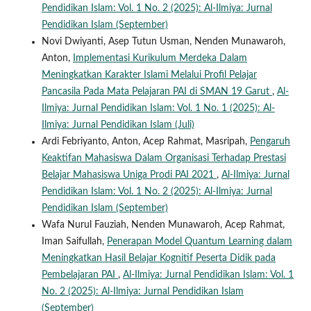
Pendidikan Islam: Vol. 1 No. 2 (2025): Al-Ilmiya: Jurnal
Pendidikan Islam (September)
Novi Dwiyanti, Asep Tutun Usman, Nenden Munawaroh,
Anton,
Implementasi Kurikulum Merdeka Dalam
Meningkatkan Karakter Islami Melalui Profil Pelajar
Pancasila Pada Mata Pelajaran PAI di SMAN 19 Garut
,
Al-
Ilmiya: Jurnal Pendidikan Islam: Vol. 1 No. 1 (2025): Al-
Ilmiya: Jurnal Pendidikan Islam (Juli)
Ardi Febriyanto, Anton, Acep Rahmat, Masripah,
Pengaruh
Keaktifan Mahasiswa Dalam Organisasi Terhadap Prestasi
Belajar Mahasiswa Uniga Prodi PAI 2021
,
Al-Ilmiya: Jurnal
Pendidikan Islam: Vol. 1 No. 2 (2025): Al-Ilmiya: Jurnal
Pendidikan Islam (September)
Wafa Nurul Fauziah, Nenden Munawaroh, Acep Rahmat,
Iman Saifullah,
Penerapan Model Quantum Learning dalam
Meningkatkan Hasil Belajar Kognitif Peserta Didik pada
Pembelajaran PAI
,
Al-Ilmiya: Jurnal Pendidikan Islam: Vol. 1
No. 2 (2025): Al-Ilmiya: Jurnal Pendidikan Islam
(September)