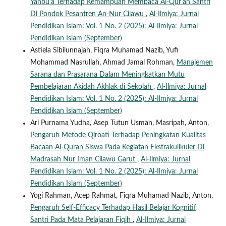
Yanbu'a Terhadap Kemampuan Membaca Al-Qur'an Santri
Di Pondok Pesantren An-Nur Cilawu
,
Al-Ilmiya: Jurnal
Pendidikan Islam: Vol. 1 No. 2 (2025): Al-Ilmiya: Jurnal
Pendidikan Islam (September)
Astiela Sibilunnajah, Fiqra Muhamad Nazib, Yufi
Mohammad Nasrullah, Ahmad Jamal Rohman,
Manajemen
Sarana dan Prasarana Dalam Meningkatkan Mutu
Pembelajaran Akidah Akhlak di Sekolah
,
Al-Ilmiya: Jurnal
Pendidikan Islam: Vol. 1 No. 2 (2025): Al-Ilmiya: Jurnal
Pendidikan Islam (September)
Ari Purnama Yudha, Asep Tutun Usman, Masripah, Anton,
Pengaruh Metode Qiroati Terhadap Peningkatan Kualitas
Bacaan Al-Quran Siswa Pada Kegiatan Ekstrakulikuler Di
Madrasah Nur Iman Cilawu Garut
,
Al-Ilmiya: Jurnal
Pendidikan Islam: Vol. 1 No. 2 (2025): Al-Ilmiya: Jurnal
Pendidikan Islam (September)
Yogi Rahman, Acep Rahmat, Fiqra Muhamad Nazib, Anton,
Pengaruh Self-Efficacy Terhadap Hasil Belajar Kognitif
Santri Pada Mata Pelajaran Fiqih
,
Al-Ilmiya: Jurnal