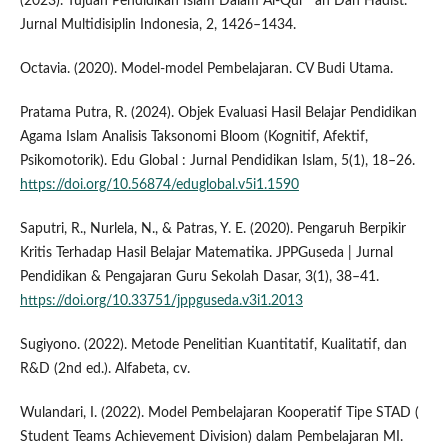
(2023). Tujuan Pendidikan Islam Dalam Al-Qur ’ an Dan Hadist.
Jurnal Multidisiplin Indonesia, 2, 1426–1434.
Octavia. (2020). Model-model Pembelajaran. CV Budi Utama.
Pratama Putra, R. (2024). Objek Evaluasi Hasil Belajar Pendidikan
Agama Islam Analisis Taksonomi Bloom (Kognitif, Afektif,
Psikomotorik). Edu Global : Jurnal Pendidikan Islam, 5(1), 18–26.
https://doi.org/10.56874/eduglobal.v5i1.1590
Saputri, R., Nurlela, N., & Patras, Y. E. (2020). Pengaruh Berpikir
Kritis Terhadap Hasil Belajar Matematika. JPPGuseda | Jurnal
Pendidikan & Pengajaran Guru Sekolah Dasar, 3(1), 38–41.
https://doi.org/10.33751/jppguseda.v3i1.2013
Sugiyono. (2022). Metode Penelitian Kuantitatif, Kualitatif, dan
R&D (2nd ed.). Alfabeta, cv.
Wulandari, I. (2022). Model Pembelajaran Kooperatif Tipe STAD (
Student Teams Achievement Division) dalam Pembelajaran MI.