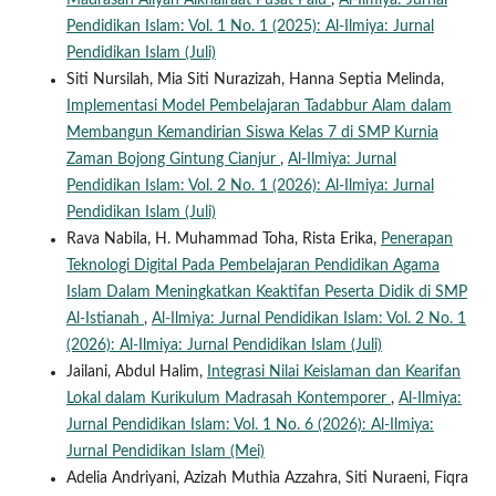
Madrasah Aliyah Alkhairaat Pusat Palu
,
Al-Ilmiya: Jurnal
Pendidikan Islam: Vol. 1 No. 1 (2025): Al-Ilmiya: Jurnal
Pendidikan Islam (Juli)
Siti Nursilah, Mia Siti Nurazizah, Hanna Septia Melinda,
Implementasi Model Pembelajaran Tadabbur Alam dalam
Membangun Kemandirian Siswa Kelas 7 di SMP Kurnia
Zaman Bojong Gintung Cianjur
,
Al-Ilmiya: Jurnal
Pendidikan Islam: Vol. 2 No. 1 (2026): Al-Ilmiya: Jurnal
Pendidikan Islam (Juli)
Rava Nabila, H. Muhammad Toha, Rista Erika,
Penerapan
Teknologi Digital Pada Pembelajaran Pendidikan Agama
Islam Dalam Meningkatkan Keaktifan Peserta Didik di SMP
Al-Istianah
,
Al-Ilmiya: Jurnal Pendidikan Islam: Vol. 2 No. 1
(2026): Al-Ilmiya: Jurnal Pendidikan Islam (Juli)
Jailani, Abdul Halim,
Integrasi Nilai Keislaman dan Kearifan
Lokal dalam Kurikulum Madrasah Kontemporer
,
Al-Ilmiya:
Jurnal Pendidikan Islam: Vol. 1 No. 6 (2026): Al-Ilmiya:
Jurnal Pendidikan Islam (Mei)
Adelia Andriyani, Azizah Muthia Azzahra, Siti Nuraeni, Fiqra