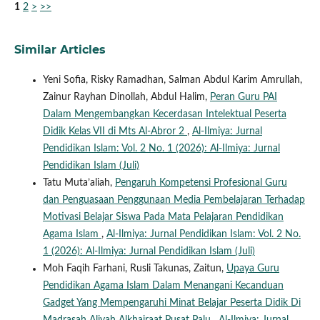
1
2
>
>>
Similar Articles
Yeni Sofia, Risky Ramadhan, Salman Abdul Karim Amrullah,
Zainur Rayhan Dinollah, Abdul Halim,
Peran Guru PAI
Dalam Mengembangkan Kecerdasan Intelektual Peserta
Didik Kelas VII di Mts Al-Abror 2
,
Al-Ilmiya: Jurnal
Pendidikan Islam: Vol. 2 No. 1 (2026): Al-Ilmiya: Jurnal
Pendidikan Islam (Juli)
Tatu Muta’aliah,
Pengaruh Kompetensi Profesional Guru
dan Penguasaan Penggunaan Media Pembelajaran Terhadap
Motivasi Belajar Siswa Pada Mata Pelajaran Pendidikan
Agama Islam
,
Al-Ilmiya: Jurnal Pendidikan Islam: Vol. 2 No.
1 (2026): Al-Ilmiya: Jurnal Pendidikan Islam (Juli)
Moh Faqih Farhani, Rusli Takunas, Zaitun,
Upaya Guru
Pendidikan Agama Islam Dalam Menangani Kecanduan
Gadget Yang Mempengaruhi Minat Belajar Peserta Didik Di