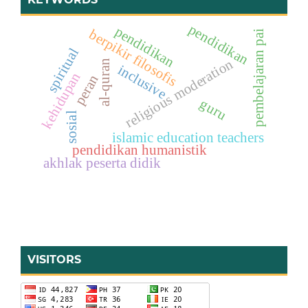
pendidikan
pendidikan
berpikir filosofis
pembelajaran pai
spiritual
religious moderation
al-quran
inclusive
kehidupan
peran
guru
sosial
islamic education teachers
pendidikan humanistik
akhlak peserta didik
VISITORS