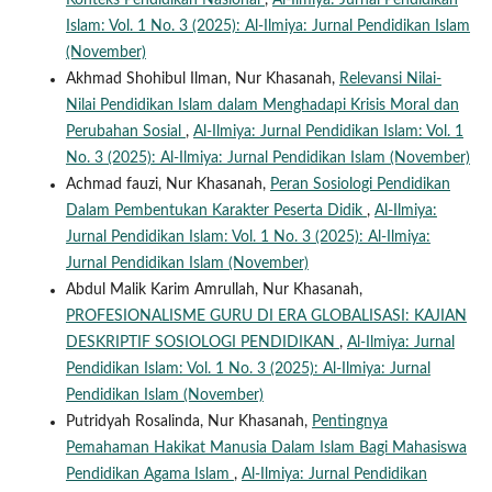
Konteks Pendidikan Nasional
,
Al-Ilmiya: Jurnal Pendidikan
Islam: Vol. 1 No. 3 (2025): Al-Ilmiya: Jurnal Pendidikan Islam
(November)
Akhmad Shohibul Ilman, Nur Khasanah,
Relevansi Nilai-
Nilai Pendidikan Islam dalam Menghadapi Krisis Moral dan
Perubahan Sosial
,
Al-Ilmiya: Jurnal Pendidikan Islam: Vol. 1
No. 3 (2025): Al-Ilmiya: Jurnal Pendidikan Islam (November)
Achmad fauzi, Nur Khasanah,
Peran Sosiologi Pendidikan
Dalam Pembentukan Karakter Peserta Didik
,
Al-Ilmiya:
Jurnal Pendidikan Islam: Vol. 1 No. 3 (2025): Al-Ilmiya:
Jurnal Pendidikan Islam (November)
Abdul Malik Karim Amrullah, Nur Khasanah,
PROFESIONALISME GURU DI ERA GLOBALISASI: KAJIAN
DESKRIPTIF SOSIOLOGI PENDIDIKAN
,
Al-Ilmiya: Jurnal
Pendidikan Islam: Vol. 1 No. 3 (2025): Al-Ilmiya: Jurnal
Pendidikan Islam (November)
Putridyah Rosalinda, Nur Khasanah,
Pentingnya
Pemahaman Hakikat Manusia Dalam Islam Bagi Mahasiswa
Pendidikan Agama Islam
,
Al-Ilmiya: Jurnal Pendidikan