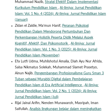
Muhammad Nazib,
Stratgi Efektif Dalam Implementasi
Kurikulum Pendidikan Islam
,
Al-Ilmiya: Jurnal Pendidikan
Islam: Vol. 1 No. 4 (2026): Al-Ilmiya: Jurnal Pendidikan Islam
(Januari)
Zidan el Zaldie, Ma’mun Hanif,
Peranan Psikologi
Pendidikan Dalam Mendorong Pertumbuhan Dan
Perkembangan Holistik Peserta Didik Melalui Aspek
Kognitif, Afektif, Dan Psikomotorik
,
Al-Ilmiya: Jurnal
Pendidikan Islam: Vol. 1 No. 3 (2025): Al-Ilmiya: Jurnal
Pendidikan Islam (November)
Efa Lutfi Udma, Muhlishotul Amalia, Diah Ayu Nur Afrida,
Salsa Nikmatus Solekah, Muhammad Slamet Prasetyo,
Ainun Najib,
Pengembangan Profesionalisme Guru Sman 3
Tuban sebagai Murabbi Digital dalam Pembelajaran
Pendidikan Islam di Era Artificial Intelligence
,
Al-Ilmiya:
Jurnal Pendidikan Islam: Vol. 2 No. 1 (2026): Al-Ilmiya:
Jurnal Pendidikan Islam (Juli)
Rijal Jainal Arifin, Nenden Munawaroh, Masripah, Iman
Saifullah,
Analisis lingkungan belajar dalam meningkatkan