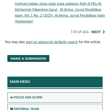
motivasi belajar siswa pada mata pelajaran fiqih di Mts Al-
Ashdariyah Pakenjeng Garut
,
Al-Ilmiya: Jurnal Pendidikan
Islam: Vol. 1 No. 2 (2025): Al-Ilmiya: Jurnal Pendidikan Islam
(September)
1-10 of 454
NEXT
You may also
start an advanced similarity search
for this article.
MAKE A SUBMISSION
MAIN MENU
FOCUS AND SCOPE
EDITORIAL TEAM