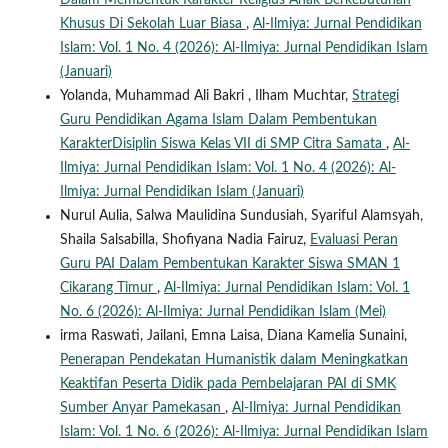
Dalam Membentuk Karakter Religius Anak Berkebutuhan
Khusus Di Sekolah Luar Biasa
,
Al-Ilmiya: Jurnal Pendidikan
Islam: Vol. 1 No. 4 (2026): Al-Ilmiya: Jurnal Pendidikan Islam
(Januari)
Yolanda, Muhammad Ali Bakri , Ilham Muchtar,
Strategi
Guru Pendidikan Agama Islam Dalam Pembentukan
KarakterDisiplin Siswa Kelas VII di SMP Citra Samata
,
Al-
Ilmiya: Jurnal Pendidikan Islam: Vol. 1 No. 4 (2026): Al-
Ilmiya: Jurnal Pendidikan Islam (Januari)
Nurul Aulia, Salwa Maulidina Sundusiah, Syariful Alamsyah,
Shaila Salsabilla, Shofiyana Nadia Fairuz,
Evaluasi Peran
Guru PAI Dalam Pembentukan Karakter Siswa SMAN 1
Cikarang Timur
,
Al-Ilmiya: Jurnal Pendidikan Islam: Vol. 1
No. 6 (2026): Al-Ilmiya: Jurnal Pendidikan Islam (Mei)
irma Raswati, Jailani, Emna Laisa, Diana Kamelia Sunaini,
Penerapan Pendekatan Humanistik dalam Meningkatkan
Keaktifan Peserta Didik pada Pembelajaran PAI di SMK
Sumber Anyar Pamekasan
,
Al-Ilmiya: Jurnal Pendidikan
Islam: Vol. 1 No. 6 (2026): Al-Ilmiya: Jurnal Pendidikan Islam