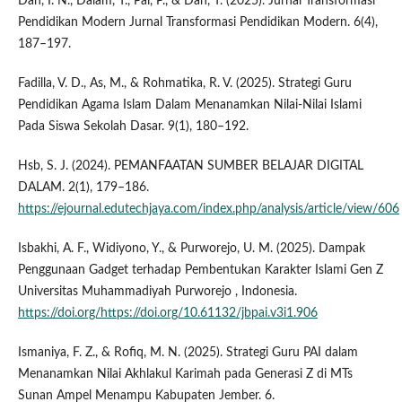
Dan, I. N., Dalam, T., Pai, P., & Dan, T. (2025). Jurnal Transformasi
Pendidikan Modern Jurnal Transformasi Pendidikan Modern. 6(4),
187–197.
Fadilla, V. D., As, M., & Rohmatika, R. V. (2025). Strategi Guru
Pendidikan Agama Islam Dalam Menanamkan Nilai-Nilai Islami
Pada Siswa Sekolah Dasar. 9(1), 180–192.
Hsb, S. J. (2024). PEMANFAATAN SUMBER BELAJAR DIGITAL
DALAM. 2(1), 179–186.
https://ejournal.edutechjaya.com/index.php/analysis/article/view/606
Isbakhi, A. F., Widiyono, Y., & Purworejo, U. M. (2025). Dampak
Penggunaan Gadget terhadap Pembentukan Karakter Islami Gen Z
Universitas Muhammadiyah Purworejo , Indonesia.
https://doi.org/https://doi.org/10.61132/jbpai.v3i1.906
Ismaniya, F. Z., & Rofiq, M. N. (2025). Strategi Guru PAI dalam
Menanamkan Nilai Akhlakul Karimah pada Generasi Z di MTs
Sunan Ampel Menampu Kabupaten Jember. 6.