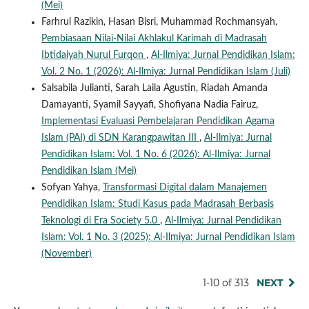
(Mei)
Farhrul Razikin, Hasan Bisri, Muhammad Rochmansyah,
Pembiasaan Nilai-Nilai Akhlakul Karimah di Madrasah
Ibtidaiyah Nurul Furqon
,
Al-Ilmiya: Jurnal Pendidikan Islam:
Vol. 2 No. 1 (2026): Al-Ilmiya: Jurnal Pendidikan Islam (Juli)
Salsabila Julianti, Sarah Laila Agustin, Riadah Amanda
Damayanti, Syamil Sayyafi, Shofiyana Nadia Fairuz,
Implementasi Evaluasi Pembelajaran Pendidikan Agama
Islam (PAI) di SDN Karangpawitan III
,
Al-Ilmiya: Jurnal
Pendidikan Islam: Vol. 1 No. 6 (2026): Al-Ilmiya: Jurnal
Pendidikan Islam (Mei)
Sofyan Yahya,
Transformasi Digital dalam Manajemen
Pendidikan Islam: Studi Kasus pada Madrasah Berbasis
Teknologi di Era Society 5.0
,
Al-Ilmiya: Jurnal Pendidikan
Islam: Vol. 1 No. 3 (2025): Al-Ilmiya: Jurnal Pendidikan Islam
(November)
1-10 of 313
NEXT