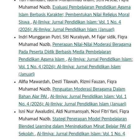
Yuri Hamidah, fadhil Muhammad Ilham, Serli Arsela, Fiqra
Muhamad Nazib,
Evaluasi Pembelajaran Pendidikan Agama
Islam Berbasis Karakter; Pembentukan Nilai Religius Moral
Siswa
,
Al-Ilmiya: Jurnal Pendidikan Islam: Vol. 1 No. 4
(2026): Al-Ilmiya: Jurnal Pendidikan Islam (Januari)
Indri Munggaran Putri, Siti Nuraisyah, M Fajar sidik, Fiqra
Muhamad Nazib,
Penerapan Nilai-Nilai Moderasi Beragama
Pada Peserta Didik Berbasis Media Pembelajaran
Pendidikan Agama islam
,
Al-Ilmiya: Jurnal Pendidikan Islam:
Vol. 1 No. 4 (2026): Al-Ilmiya: Jurnal Pendidikan Islam
(Januari)
Alifia Mawardah, Desti Tilawah, Rizmi Fauzan, Fiqra
Muhamad Nazib,
Penguatan Moderasi Beragama Dalam
Bahan Ajar PAI
,
Al-Ilmiya: Jurnal Pendidikan Islam: Vol. 1
No. 4 (2026): Al-Ilmiya: Jurnal Pendidikan Islam (Januari)
Isni Nur Awaludini, Aldi Nurmansyah, Novi Fitri Yani, Fiqra
Muhamad Nazib,
Stategi Penerapan Model Pembelajaran
Blended Learning dalam Meningkatkan Minat Belajar PAI di
Sekolah
,
Al-Ilmiya: Jurnal Pendidikan Islam: Vol. 1 No. 4