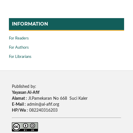
INFORMATION
For Readers
For Authors
For Librarians
Published by:
Yayasan Al-Afif
Alamat :
Jl.Pamekaran No 668 Suci Kaler
E-Mail :
admin@al-afif.org
HP/Wa :
082240316203