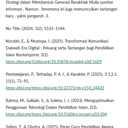
Strategi dalam Membentuk Generasi Berakhlak Mulia sumber
informasi . Namun , fenomena ini juga memunculkan tantangan
baru , yakni pengaruh. 3.
No Title. (2024). 3(2), 1533–1544.
Nurziah, E., & Mustopa, I. (2025). Transformasi Komunikasi
Dakwah Era Digital : Peluang serta Tantangan bagi Pendidikan
Islam Kontemporer. 3(2).
https://doi.org/O//doi.org/10.35878/muashir.v3i2.1629
Pembelajaran, P., Terhadap, P. A. I., & Karakter, P. (2025). 3 1,2,3.
15(1), 73–95.
https://doi.org/https://doi.org/10.22373/jm.v15i1.24420
Rahma, M., Salbiah, S., & Soleha, I. J. (2023). Mengoptimalkan
Penggunaan Teknologi Dalam Pendidikan Islam. 2(3).
https://doi.org/https://doi.org/10.55606/concept.v2i3.504
Safiqo, T., & Ghofur, A. (2025). Peran Guru Pendidikan Agama