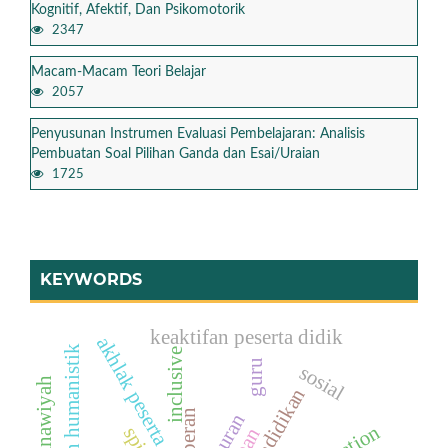
Kognitif, Afektif, Dan Psikomotorik
2347
Macam-Macam Teori Belajar
2057
Penyusunan Instrumen Evaluasi Pembelajaran: Analisis
Pembuatan Soal Pilihan Ganda dan Esai/Uraian
1725
KEYWORDS
keaktifan peserta didik
akhlak peserta didik
pendidikan humanistik
inclusive
guru
sosial
pendidikan
peran
al-quran