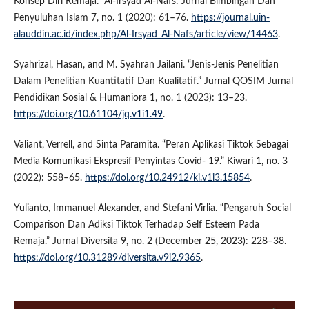
Konsep Diri Remaja.” Al-Irsyad Al-Nafs: Jurnal Bimbingan Dan
Penyuluhan Islam 7, no. 1 (2020): 61–76.
https://journal.uin-
alauddin.ac.id/index.php/Al-Irsyad_Al-Nafs/article/view/14463
.
Syahrizal, Hasan, and M. Syahran Jailani. “Jenis-Jenis Penelitian
Dalam Penelitian Kuantitatif Dan Kualitatif.” Jurnal QOSIM Jurnal
Pendidikan Sosial & Humaniora 1, no. 1 (2023): 13–23.
https://doi.org/10.61104/jq.v1i1.49
.
Valiant, Verrell, and Sinta Paramita. “Peran Aplikasi Tiktok Sebagai
Media Komunikasi Ekspresif Penyintas Covid- 19.” Kiwari 1, no. 3
(2022): 558–65.
https://doi.org/10.24912/ki.v1i3.15854
.
Yulianto, Immanuel Alexander, and Stefani Virlia. “Pengaruh Social
Comparison Dan Adiksi Tiktok Terhadap Self Esteem Pada
Remaja.” Jurnal Diversita 9, no. 2 (December 25, 2023): 228–38.
https://doi.org/10.31289/diversita.v9i2.9365
.