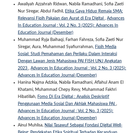
Awaliyah Azzahrah Ridwan, Nabila Ramadhani, Sofia Zaeti
Nur Siregar, Abdul Fadhil,
Etika Gaya Hidup Remaja SMA:
Relevansi Fiqih Pakaian dan Aurat di Era Digital
,
Advances
In Education Journal : Vol. 2 No. 3 (2025): Advances In
Education Journal (Desember)
Muhammad Ryja Baihaqi, Farhan Fahreza, Sofia Zaeti Nur
Siregar, Aura, Muhammad Syafiurrahman,
Fiqih Media
Sosial: Studi Pemahaman dan Perilaku Dalam Interaksi
Dengan Lawan Jenis Mahasiswa PAI FISH UNJ Angkatan
2023
,
Advances In Education Journal : Vol. 2 No. 3 (2025):
Advances In Education Journal (Desember)
Hanina Najma Adzkia, Nabila Ramadhani, Aflahul Anam El
Khatami, Muhammad Chepy Revy, Muhammad Fakhri
Hibatillah,
Fomo Di Era Digital : Analisis Deskriptif
Penggunaan Media Sosial Dan Akhlak Mahasiswa PAI
,
Advances In Education Journal : Vol. 2 No. 3 (2025):
Advances In Education Journal (Desember)
Ainul Muhlisa,
Nilai Tasawuf Sebagai Fondasi Digital Well-
Being: Pendekatan Etika Spiritual Terhadap Kecanduan