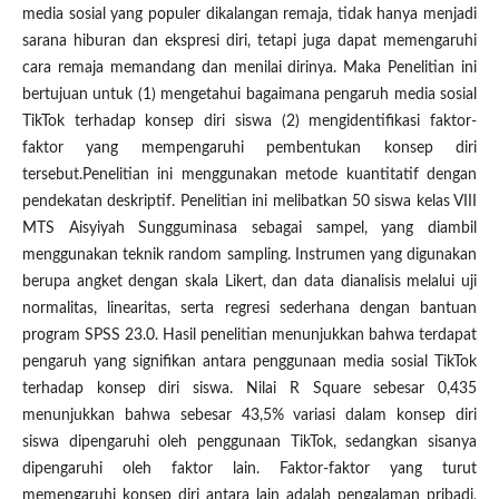
media sosial yang populer dikalangan remaja, tidak hanya menjadi
sarana hiburan dan ekspresi diri, tetapi juga dapat memengaruhi
cara remaja memandang dan menilai dirinya. Maka Penelitian ini
bertujuan untuk (1) mengetahui bagaimana pengaruh media sosial
TikTok terhadap konsep diri siswa (2) mengidentifikasi faktor-
faktor yang mempengaruhi pembentukan konsep diri
tersebut.Penelitian ini menggunakan metode kuantitatif dengan
pendekatan deskriptif. Penelitian ini melibatkan 50 siswa kelas VIII
MTS Aisyiyah Sungguminasa sebagai sampel, yang diambil
menggunakan teknik random sampling. Instrumen yang digunakan
berupa angket dengan skala Likert, dan data dianalisis melalui uji
normalitas, linearitas, serta regresi sederhana dengan bantuan
program SPSS 23.0. Hasil penelitian menunjukkan bahwa terdapat
pengaruh yang signifikan antara penggunaan media sosial TikTok
terhadap konsep diri siswa. Nilai R Square sebesar 0,435
menunjukkan bahwa sebesar 43,5% variasi dalam konsep diri
siswa dipengaruhi oleh penggunaan TikTok, sedangkan sisanya
dipengaruhi oleh faktor lain. Faktor-faktor yang turut
memengaruhi konsep diri antara lain adalah pengalaman pribadi,