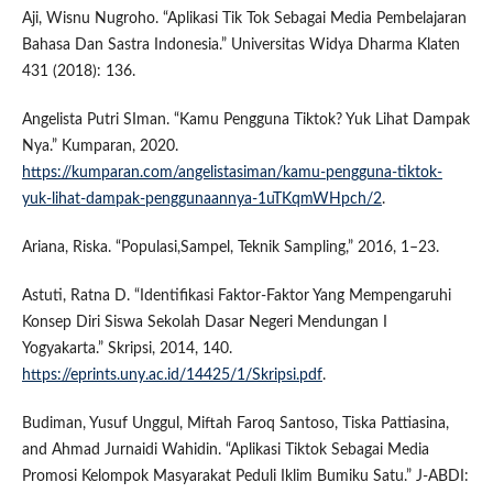
Aji, Wisnu Nugroho. “Aplikasi Tik Tok Sebagai Media Pembelajaran
Bahasa Dan Sastra Indonesia.” Universitas Widya Dharma Klaten
431 (2018): 136.
Angelista Putri SIman. “Kamu Pengguna Tiktok? Yuk Lihat Dampak
Nya.” Kumparan, 2020.
https://kumparan.com/angelistasiman/kamu-pengguna-tiktok-
yuk-lihat-dampak-penggunaannya-1uTKqmWHpch/2
.
Ariana, Riska. “Populasi,Sampel, Teknik Sampling,” 2016, 1–23.
Astuti, Ratna D. “Identifikasi Faktor-Faktor Yang Mempengaruhi
Konsep Diri Siswa Sekolah Dasar Negeri Mendungan I
Yogyakarta.” Skripsi, 2014, 140.
https://eprints.uny.ac.id/14425/1/Skripsi.pdf
.
Budiman, Yusuf Unggul, Miftah Faroq Santoso, Tiska Pattiasina,
and Ahmad Jurnaidi Wahidin. “Aplikasi Tiktok Sebagai Media
Promosi Kelompok Masyarakat Peduli Iklim Bumiku Satu.” J-ABDI: