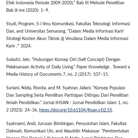
Efek Indonesia Periode 2009-2020).” Bab III Metode Penelitian
Bab iii me (2020): 1–9.
Studi, Program, S-i Ilmu Komunikasi, Fakultas Teknologi, Informasi
Dan, and Universitas Semarang. “Dalam Media Informasi Karir‘
Strategi Konten Akun Tiktok @ Vmuliana Dalam Media Informasi
Karir ,’” 2024.
Sulastri, Jein. “Hubungan Konsep Diri (Self Concept) Dengan
Pelaksanaan Activity of Daily Living.” Paper Knowledge . Toward a
Media History of Documents 7, no. 2 (2017): 107–15.
Suriani, Nidia, Risnita, and M. Syahran Jailani. “Konsep Populasi
Dan Sampling Serta Pemilihan Partisipan Ditinjau Dari Penelitian
Ilmiah Pendidikan.” Jurnal IHSAN : Jurnal Pendidikan Islam 1, no.
2 (2023): 24–36.
https://doi.org/10.61104/ihsan.v1i2.55
.
Syahraeni, Andi, Jurusan Bimbingan, Penyuluhan Islam, Fakultas
Dakwah, Komunikasi Uin, and Alauddin Makassar. “Pembentukan