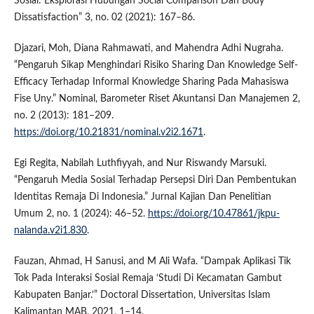
Sosial: Eksplorasi Hubungan Social Comparison Dan Body
Dissatisfaction” 3, no. 02 (2021): 167–86.
Djazari, Moh, Diana Rahmawati, and Mahendra Adhi Nugraha.
“Pengaruh Sikap Menghindari Risiko Sharing Dan Knowledge Self-
Efficacy Terhadap Informal Knowledge Sharing Pada Mahasiswa
Fise Uny.” Nominal, Barometer Riset Akuntansi Dan Manajemen 2,
no. 2 (2013): 181–209.
https://doi.org/10.21831/nominal.v2i2.1671
.
Egi Regita, Nabilah Luthfiyyah, and Nur Riswandy Marsuki.
“Pengaruh Media Sosial Terhadap Persepsi Diri Dan Pembentukan
Identitas Remaja Di Indonesia.” Jurnal Kajian Dan Penelitian
Umum 2, no. 1 (2024): 46–52.
https://doi.org/10.47861/jkpu-
nalanda.v2i1.830
.
Fauzan, Ahmad, H Sanusi, and M Ali Wafa. “Dampak Aplikasi Tik
Tok Pada Interaksi Sosial Remaja ‘Studi Di Kecamatan Gambut
Kabupaten Banjar.’” Doctoral Dissertation, Universitas Islam
Kalimantan MAB, 2021, 1–14.