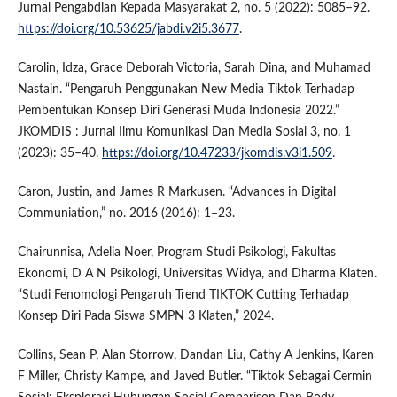
Jurnal Pengabdian Kepada Masyarakat 2, no. 5 (2022): 5085–92.
https://doi.org/10.53625/jabdi.v2i5.3677
.
Carolin, Idza, Grace Deborah Victoria, Sarah Dina, and Muhamad
Nastain. “Pengaruh Penggunakan New Media Tiktok Terhadap
Pembentukan Konsep Diri Generasi Muda Indonesia 2022.”
JKOMDIS : Jurnal Ilmu Komunikasi Dan Media Sosial 3, no. 1
(2023): 35–40.
https://doi.org/10.47233/jkomdis.v3i1.509
.
Caron, Justin, and James R Markusen. “Advances in Digital
Communiation,” no. 2016 (2016): 1–23.
Chairunnisa, Adelia Noer, Program Studi Psikologi, Fakultas
Ekonomi, D A N Psikologi, Universitas Widya, and Dharma Klaten.
“Studi Fenomologi Pengaruh Trend TIKTOK Cutting Terhadap
Konsep Diri Pada Siswa SMPN 3 Klaten,” 2024.
Collins, Sean P, Alan Storrow, Dandan Liu, Cathy A Jenkins, Karen
F Miller, Christy Kampe, and Javed Butler. “Tiktok Sebagai Cermin