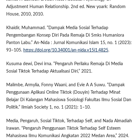
Adjustment Human Relationship. 2nd ed. New yoark: Random
House, 2010, 2010.
Khaidir, Muhammad. “Dampak Media Sosial Terhadap
Pengembangan Konsep Diri Pada Remaja Di Smks Humaniora
Panton Labu.” An-Nida : Jurnal Komunikasi Islam 15, no. 1 (2023):
93–105.
https://doi.org/10.34001/an-nida.v15i1.4825
.
Kusuma dewi, Devi irna. “Pengaruh Perilaku Remaja Di Media
Sosial Tiktok Terhadap Aktualisasi Diri,” 2021.
Malimbe, Armylia, Fonny Waani, and Evie A A Suwu. “Dampak
Penggunaan Aplikasi Online Tiktok (Douyin) Terhadap Minat
Belajar Di Kalangan Mahasiswa Sosiologi Fakultas Ilmu Sosial Dan
Politik.” Ilmiah Society 1, no. 1 (2021): 1–10.
Media, Pengaruh, Sosial Tiktok, Terhadap Self, and Nada Almadiah
Irawan. “Pengaruh Penggunaan Tiktok Terhadap Self Esteem
Mahasiswa Ilmu Komunikasi Angkatan 2022 Medan Area,” 2024.