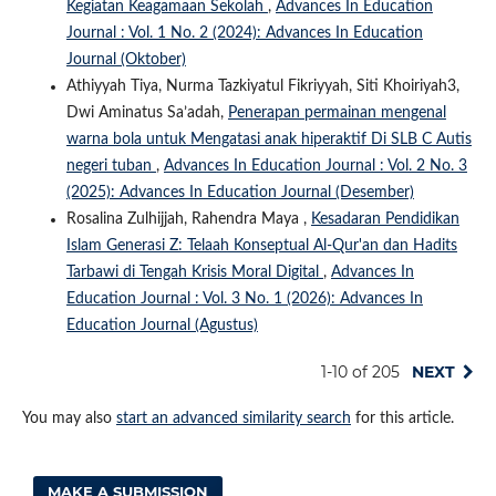
Kegiatan Keagamaan Sekolah
,
Advances In Education
Journal : Vol. 1 No. 2 (2024): Advances In Education
Journal (Oktober)
Athiyyah Tiya, Nurma Tazkiyatul Fikriyyah, Siti Khoiriyah3,
Dwi Aminatus Sa’adah,
Penerapan permainan mengenal
warna bola untuk Mengatasi anak hiperaktif Di SLB C Autis
negeri tuban
,
Advances In Education Journal : Vol. 2 No. 3
(2025): Advances In Education Journal (Desember)
Rosalina Zulhijjah, Rahendra Maya ,
Kesadaran Pendidikan
Islam Generasi Z: Telaah Konseptual Al-Qur'an dan Hadits
Tarbawi di Tengah Krisis Moral Digital
,
Advances In
Education Journal : Vol. 3 No. 1 (2026): Advances In
Education Journal (Agustus)
1-10 of 205
NEXT
You may also
start an advanced similarity search
for this article.
MAKE A SUBMISSION