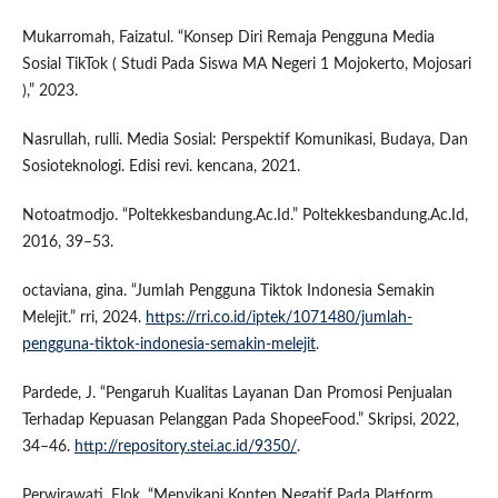
Mukarromah, Faizatul. “Konsep Diri Remaja Pengguna Media
Sosial TikTok ( Studi Pada Siswa MA Negeri 1 Mojokerto, Mojosari
),” 2023.
Nasrullah, rulli. Media Sosial: Perspektif Komunikasi, Budaya, Dan
Sosioteknologi. Edisi revi. kencana, 2021.
Notoatmodjo. “Poltekkesbandung.Ac.Id.” Poltekkesbandung.Ac.Id,
2016, 39–53.
octaviana, gina. “Jumlah Pengguna Tiktok Indonesia Semakin
Melejit.” rri, 2024.
https://rri.co.id/iptek/1071480/jumlah-
pengguna-tiktok-indonesia-semakin-melejit
.
Pardede, J. “Pengaruh Kualitas Layanan Dan Promosi Penjualan
Terhadap Kepuasan Pelanggan Pada ShopeeFood.” Skripsi, 2022,
34–46.
http://repository.stei.ac.id/9350/
.
Perwirawati, Elok. “Menyikapi Konten Negatif Pada Platform