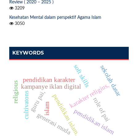
Review ( 2020 – 2025 )
3209
Kesehatan Mental dalam perspektif Agama Islam
3050
KEYWORDS
soft skills
sekolah dasar
pendidikan karakter
religious
karakter religius,
kampanye iklan digital
guru pai,
cultivatons
pendidikan islam.
role of pai
islam
pendidikan islam
generasi muda