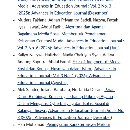
Media
,
Advances In Education Journal : Vol. 2 No. 3
(2025): Advances In Education Journal (Desember)
Mutiara Fajriana, Adnan Priyamitra Sadeli, Nazwa, Fattah
Ilyas Hawari, Abdul Fadhil,
Algoritma dan Agama:
Bagaimana Media Sosial Membentuk Pemahaman
Keislaman Generasi Muda
,
Advances In Education Journal :
Vol. 2 No. 6 (2026): Advances In Education Journal (Juni)
Kallyn Nasywa Hafizhah, Nadia Chairiyah Syah, Aditya
Andung Saputra, Abdul Fadhil,
Fear of Judgment di Media
Sosial dan Konsep Husnuzan dalam Islam
,
Advances In
Education Journal : Vol. 3 No. 1 (2026): Advances In
Education Journal (Agustus)
Alek Sander, Juliana Batubara, Nurfarida Deliani,
Peran
Guru Bimbingan Konseling Terhadap Psikologi Agama
Dalam Mengatasi Cyberbullying dan Isolasi Sosial di
Kalangan Siswa
,
Advances In Education Journal : Vol. 2 No.
3 (2025): Advances In Education Journal (Desember)
Hari Muhamad,
Peningkatan Karakter Siswa Melalui