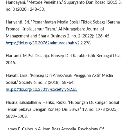
Handayani. “Metode Penelitian.” Suparyanto Dan Rosad (2015 5,
no. 3 (2020): 248–53.
Hariyanti, Sri. “Pemanfaatan Media Sosial Tiktok Sebagai Sarana
Promosi Kripik Jamur Tiram.” Al-Muraqabah: Journal of
Management and Sharia Business 2, no. 2 (2022): 126–45.
https://doi.org/10.30762/almuraqabah.v2i2.278
.
Hartanti. M.Psi, Dr.Jahju. Konsep Diri Karakteristik Berbagai Usia,
2015.
Hayati, Laila. “Konsep Diri Anak-Anak Pengguna Aktif Media
Sosial.” Society 6, no. 2 (2018): 58–64.
https://doi.org/10.33019/society.v6i2.65
.
Husna, salsabillah & Hariko, Rezki. “Hubungan Dukungan Sosial
Teman Sebaya Dengan Konsep Diri Siswa” 19, no. 1978 (2025):
5899–5908.
James F. Calhoun & Joan Ross Acocella. Psychology Of