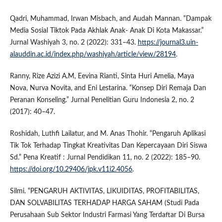
Qadri, Muhammad, Irwan Misbach, and Audah Mannan. “Dampak
Media Sosial Tiktok Pada Akhlak Anak- Anak Di Kota Makassar.”
Jurnal Washiyah 3, no. 2 (2022): 331–43.
https://journal3.uin-
alauddin.ac.id/index.php/washiyah/article/view/28194
.
Ranny, Rize Azizi A.M, Eevina Rianti, Sinta Huri Amelia, Maya
Nova, Nurva Novita, and Eni Lestarina. “Konsep Diri Remaja Dan
Peranan Konseling.” Jurnal Penelitian Guru Indonesia 2, no. 2
(2017): 40–47.
Roshidah, Luthfi Lailatur, and M. Anas Thohir. “Pengaruh Aplikasi
Tik Tok Terhadap Tingkat Kreativitas Dan Kepercayaan Diri Siswa
Sd.” Pena Kreatif : Jurnal Pendidikan 11, no. 2 (2022): 185–90.
https://doi.org/10.29406/jpk.v11i2.4056
.
Silmi. “PENGARUH AKTIVITAS, LIKUIDITAS, PROFITABILITAS,
DAN SOLVABILITAS TERHADAP HARGA SAHAM (Studi Pada
Perusahaan Sub Sektor Industri Farmasi Yang Terdaftar Di Bursa