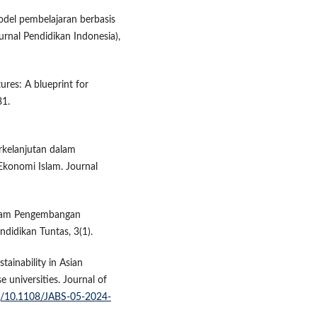
Model pembelajaran berbasis
Jurnal Pendidikan Indonesia),
tures: A blueprint for
81.
rkelanjutan dalam
Ekonomi Islam. Journal
 dalam Pengembangan
ndidikan Tuntas, 3(1).
stainability in Asian
se universities. Journal of
rg/10.1108/JABS-05-2024-