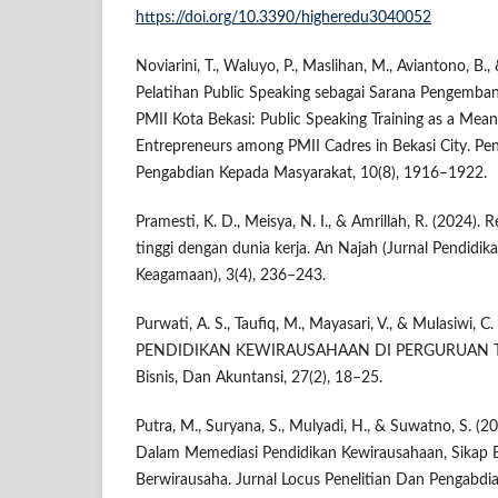
https://doi.org/10.3390/higheredu3040052
Noviarini, T., Waluyo, P., Maslihan, M., Aviantono, B., 
Pelatihan Public Speaking sebagai Sarana Pengemb
PMII Kota Bekasi: Public Speaking Training as a Mea
Entrepreneurs among PMII Cadres in Bekasi City. Pe
Pengabdian Kepada Masyarakat, 10(8), 1916–1922.
Pramesti, K. D., Meisya, N. I., & Amrillah, R. (2024). 
tinggi dengan dunia kerja. An Najah (Jurnal Pendidik
Keagamaan), 3(4), 236–243.
Purwati, A. S., Taufiq, M., Mayasari, V., & Mulasiwi
PENDIDIKAN KEWIRAUSAHAAN DI PERGURUAN TIN
Bisnis, Dan Akuntansi, 27(2), 18–25.
Putra, M., Suryana, S., Mulyadi, H., & Suwatno, S. (20
Dalam Memediasi Pendidikan Kewirausahaan, Sikap 
Berwirausaha. Jurnal Locus Penelitian Dan Pengabdi