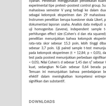
Syariah. Penelitian menggunakan pendekatan kuant
experimental tipe pretest–posttest control group. Su
mahasiswa semester V yang terbagi ke dalam dua
sebagai kelompok eksperimen dan 29 mahasiswa 
Instrumen penelitian berupa kuesioner skala Likert, pe
dokumentasi laporan usaha. Analisis data meliputi uj
uji homogenitas (Levene), independent sample t-t
perhitungan effect size (Cohen’s d dan eta squared),
penelitian menunjukkan bahwa kelompok eksperi
rata-rata skor sebesar 15,3 poin, lebih tinggi di
sebesar 3,7 poin. Uji paired sample t-test menunju
pada kelompok eksperimen (t = 12,84; p < 0,05), da
test pada posttest menunjukkan perbedaan signifikan
< 0,05). Nilai Cohen’s d sebesar 1,45 dan η² sebesa
kuat, sedangkan N-Gain sebesar 0,64 berada pad
Temuan ini menunjukkan bahwa pembelajaran berb
efektif dalam meningkatkan kompetensi entrepr
signifikan dan substantif.
DOWNLOADS