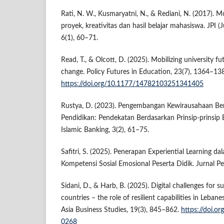
Rati, N. W., Kusmaryatni, N., & Rediani, N. (2017). 
proyek, kreativitas dan hasil belajar mahasiswa. JPI (
6(1), 60–71.
Read, T., & Olcott, D. (2025). Mobilizing university fu
change. Policy Futures in Education, 23(7), 1364–13
https://doi.org/10.1177/14782103251341405
Rustya, D. (2023). Pengembangan Kewirausahaan Be
Pendidikan: Pendekatan Berdasarkan Prinsip-prinsip 
Islamic Banking, 3(2), 61–75.
Safitri, S. (2025). Penerapan Experiential Learning
Kompetensi Sosial Emosional Peserta Didik. Jurnal Pe
Sidani, D., & Harb, B. (2025). Digital challenges for su
countries – the role of resilient capabilities in Lebane
Asia Business Studies, 19(3), 845–862.
https://doi.o
0268