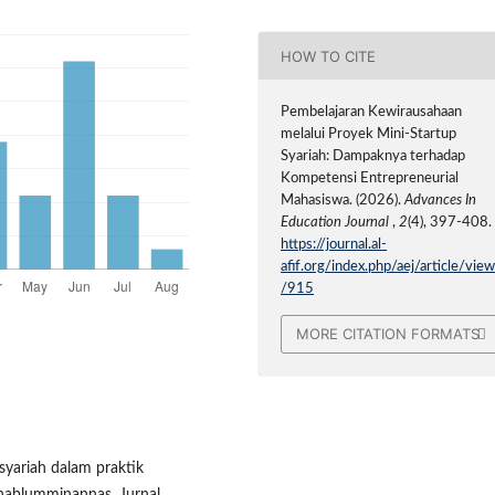
HOW TO CITE
Pembelajaran Kewirausahaan
melalui Proyek Mini-Startup
Syariah: Dampaknya terhadap
Kompetensi Entrepreneurial
Mahasiswa. (2026).
Advances In
Education Journal
,
2
(4), 397-408.
https://journal.al-
afif.org/index.php/aej/article/vie
/915
MORE CITATION FORMATS
i syariah dalam praktik