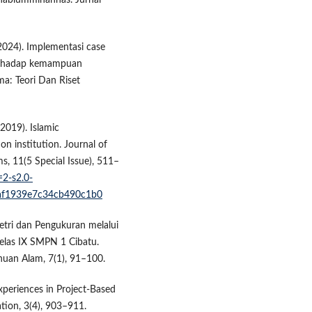
 hablumminannas. Jurnal
 (2024). Implementasi case
terhadap kemampuan
a: Teori Dan Riset
2019). Islamic
n institution. Journal of
, 11(5 Special Issue), 511–
=2-s2.0-
f1939e7c34cb490c1b0
ri dan Pengukuran melalui
Kelas IX SMPN 1 Cibatu.
huan Alam, 7(1), 91–100.
xperiences in Project-Based
ation, 3(4), 903–911.