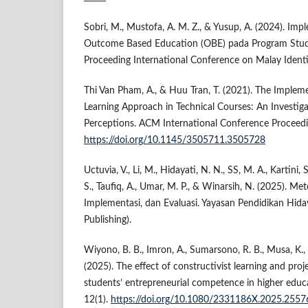
Sobri, M., Mustofa, A. M. Z., & Yusup, A. (2024). Im
Outcome Based Education (OBE) pada Program Studi
Proceeding International Conference on Malay Ident
Thi Van Pham, A., & Huu Tran, T. (2021). The Implem
Learning Approach in Technical Courses: An Investiga
Perceptions. ACM International Conference Proceedi
https://doi.org/10.1145/3505711.3505728
Uctuvia, V., Li, M., Hidayati, N. N., SS, M. A., Kartini, S
S., Taufiq, A., Umar, M. P., & Winarsih, N. (2025). Me
Implementasi, dan Evaluasi. Yayasan Pendidikan Hi
Publishing).
Wiyono, B. B., Imron, A., Sumarsono, R. B., Musa, K.,
(2025). The effect of constructivist learning and pro
students’ entrepreneurial competence in higher educ
12(1).
https://doi.org/10.1080/2331186X.2025.255