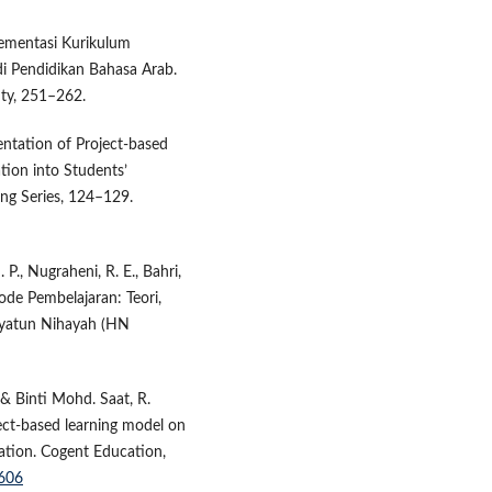
plementasi Kurikulum
 Pendidikan Bahasa Arab.
ity, 251–262.
entation of Project-based
tion into Students’
ng Series, 124–129.
. P., Nugraheni, R. E., Bahri,
tode Pembelajaran: Teori,
dayatun Nihayah (HN
 & Binti Mohd. Saat, R.
ject-based learning model on
ation. Cogent Education,
7606