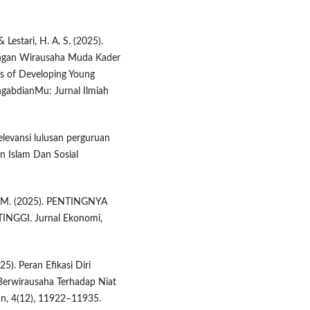
& Lestari, H. A. S. (2025).
angan Wirausaha Muda Kader
ns of Developing Young
ngabdianMu: Jurnal Ilmiah
Relevansi lulusan perguruan
an Islam Dan Sosial
, C. M. (2025). PENTINGNYA
GGI. Jurnal Ekonomi,
25). Peran Efikasi Diri
Berwirausaha Terhadap Niat
an, 4(12), 11922–11935.