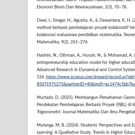
kewirausahaan Islami: Tinjauan hablumminallah dan
Ekonomi Bisnis Dan Kewirausahaan, 2(3), 70–78.
Dewi, I., Siregar, H., Agustia, A., & Dewantara, K. H.
method berbasis pembelajaran proyek kolaboratif 
kolaborasi mahasiswa pendidikan matematika. Teorem
Matematika, 9(2), 261–276.
Hashim, N., Othman, A., Hussin, N., & Mohamad, A. (
entrepreneurship education model for higher educatio
Advanced Research in Dynamical and Control Systems
526.
https://www.scopus.com/inward/record.uri?eid
85071975275&partnerID=40&md5=ac1474c5bb7ba
Murtado, D. (2025). Membangun Pemahaman Geomet
Pendekatan Pembelajaran Berbasis Proyek (PjBL) di 
Trigonometri: Journal Matematika Dan Ilmu Pengeta
Mutanga, M. B. (2024). Students’ Perspectives and E
Learning: A Qualitative Study. Trends in Higher Educ