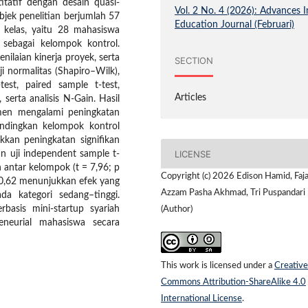
itatif dengan desain quasi-
Vol. 2 No. 4 (2026): Advances I
bjek penelitian berjumlah 57
Education Journal (Februari)
 kelas, yaitu 28 mahasiswa
sebagai kelompok kontrol.
nilaian kinerja proyek, serta
SECTION
i normalitas (Shapiro–Wilk),
est, paired sample t-test,
Articles
 serta analisis N-Gain. Hasil
men mengalami peningkatan
bandingkan kelompok kontrol
kkan peningkatan signifikan
LICENSE
n uji independent sample t-
 antar kelompok (t = 7,96; p
Copyright (c) 2026 Edison Hamid, Faj
r 0,62 menunjukkan efek yang
Azzam Pasha Akhmad, Tri Puspandari
a kategori sedang–tinggi.
asis mini-startup syariah
(Author)
eneurial mahasiswa secara
This work is licensed under a
Creative
Commons Attribution-ShareAlike 4.0
International License
.