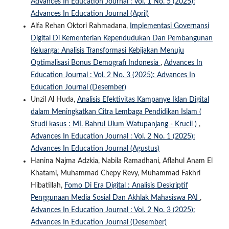
Advances In Education Journal : Vol. 1 No. 5 (2025):
Advances In Education Journal (April)
Alfa Rehan Oktori Rahmadana,
Implementasi Governansi
Digital Di Kementerian Kependudukan Dan Pembangunan
Keluarga: Analisis Transformasi Kebijakan Menuju
Optimalisasi Bonus Demografi Indonesia
,
Advances In
Education Journal : Vol. 2 No. 3 (2025): Advances In
Education Journal (Desember)
Unzil Al Huda,
Analisis Efektivitas Kampanye Iklan Digital
dalam Meningkatkan Citra Lembaga Pendidikan Islam (
Studi kasus : MI. Bahrul Ulum Watupanjang - Krucil )
,
Advances In Education Journal : Vol. 2 No. 1 (2025):
Advances In Education Journal (Agustus)
Hanina Najma Adzkia, Nabila Ramadhani, Aflahul Anam El
Khatami, Muhammad Chepy Revy, Muhammad Fakhri
Hibatillah,
Fomo Di Era Digital : Analisis Deskriptif
Penggunaan Media Sosial Dan Akhlak Mahasiswa PAI
,
Advances In Education Journal : Vol. 2 No. 3 (2025):
Advances In Education Journal (Desember)