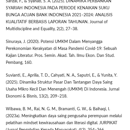
Sarizal, F., & Syahab, S. A. (2025). DINAMIKA PERBANKAN
SYARIAH INDONESIA PADA PERIODE KENAIKAN SUKU
BUNGA ACUAN BANK INDONESIA 2021–2024: ANALISIS
KUALITATIF BERBASIS LAPORAN TAHUNAN. Journal of
Multidiscipline and Equality, 2(2), 27–38.
Sinuraya, J. (2020). Potensi UMKM Dalam Menyangga
Perekonomian Kerakyatan di Masa Pandemi Covid-19: Sebuah
Kajian Literatur. Pros. Semin. Akad. Tah. Ilmu Ekon. Dan Stud.
Pembang, 160.
Suvianti, E., Aprilia, T. D., Cahyati, N. A., Saputri, E., & Yunita, Y.
(2025). Dinamika Struktur Pasar Dan Tantangan Daya Saing
Usaha Mikro Kecil Dan Menengah (UMKM) Di Indonesia. Jurnal
Ekonomi & Bisnis, 13(2), 209–218.
Wibawa, B. M., Rai, N. G. M., Bramanti, G. W., & Baihaqi, I.
(2023a). Meningkatkan daya saing pengusaha perempuan melalui
pelatihan mindset kewirausahaan dan literasi digital. JURPIKAT
(Jurnal Pengabdian Kepada Masyarakat), 4(3), 354–366.