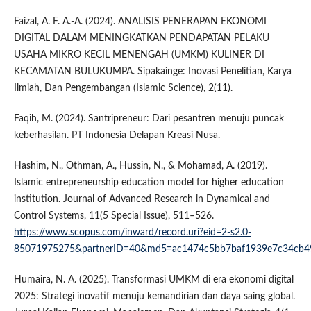
Faizal, A. F. A.-A. (2024). ANALISIS PENERAPAN EKONOMI
DIGITAL DALAM MENINGKATKAN PENDAPATAN PELAKU
USAHA MIKRO KECIL MENENGAH (UMKM) KULINER DI
KECAMATAN BULUKUMPA. Sipakainge: Inovasi Penelitian, Karya
Ilmiah, Dan Pengembangan (Islamic Science), 2(11).
Faqih, M. (2024). Santripreneur: Dari pesantren menuju puncak
keberhasilan. PT Indonesia Delapan Kreasi Nusa.
Hashim, N., Othman, A., Hussin, N., & Mohamad, A. (2019).
Islamic entrepreneurship education model for higher education
institution. Journal of Advanced Research in Dynamical and
Control Systems, 11(5 Special Issue), 511–526.
https://www.scopus.com/inward/record.uri?eid=2-s2.0-
85071975275&partnerID=40&md5=ac1474c5bb7baf1939e7c34cb4
Humaira, N. A. (2025). Transformasi UMKM di era ekonomi digital
2025: Strategi inovatif menuju kemandirian dan daya saing global.