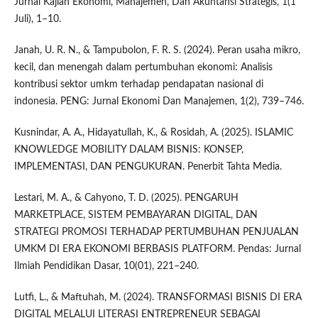
Jurnal Kajian Ekonomi, Manajemen, Dan Akuntansi Strategis, 1(1
Juli), 1–10.
Janah, U. R. N., & Tampubolon, F. R. S. (2024). Peran usaha mikro,
kecil, dan menengah dalam pertumbuhan ekonomi: Analisis
kontribusi sektor umkm terhadap pendapatan nasional di
indonesia. PENG: Jurnal Ekonomi Dan Manajemen, 1(2), 739–746.
Kusnindar, A. A., Hidayatullah, K., & Rosidah, A. (2025). ISLAMIC
KNOWLEDGE MOBILITY DALAM BISNIS: KONSEP,
IMPLEMENTASI, DAN PENGUKURAN. Penerbit Tahta Media.
Lestari, M. A., & Cahyono, T. D. (2025). PENGARUH
MARKETPLACE, SISTEM PEMBAYARAN DIGITAL, DAN
STRATEGI PROMOSI TERHADAP PERTUMBUHAN PENJUALAN
UMKM DI ERA EKONOMI BERBASIS PLATFORM. Pendas: Jurnal
Ilmiah Pendidikan Dasar, 10(01), 221–240.
Lutfi, L., & Maftuhah, M. (2024). TRANSFORMASI BISNIS DI ERA
DIGITAL MELALUI LITERASI ENTREPRENEUR SEBAGAI