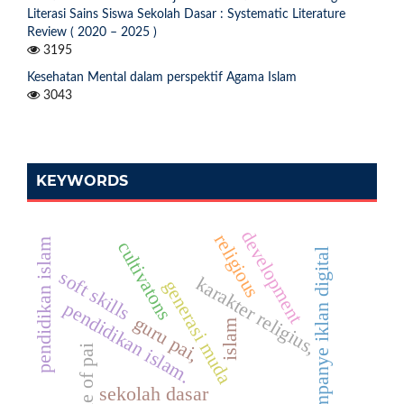
Literasi Sains Siswa Sekolah Dasar : Systematic Literature
Review ( 2020 – 2025 )
3195
Kesehatan Mental dalam perspektif Agama Islam
3043
KEYWORDS
development
religious
pendidikan islam
cultivatons
kampanye iklan digital
soft skills
karakter religius,
generasi muda
pendidikan islam.
guru pai,
islam
role of pai
sekolah dasar