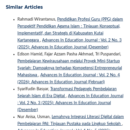
Similar Articles
Rahmadi Wirantanus,
Pendidikan Profesi Guru (PPG) dalam
Perspektif Pendidikan Agama Islam : Tinjauan Konseptual,
Implementatif, dan Strategis di Kabupaten Kutai
Kartanegara
,
Advances In Education Journal : Vol. 2 No. 3
(2025): Advances In Education Journal (Desember)
Edison Hamid, Fajar Azzam Pasha Akhmad, Tri Puspandari,
Pembelajaran Kewirausahaan melalui Proyek Mini-Startup
Syariah: Dampaknya terhadap Kompetensi Entrepreneurial
Mahasiswa
,
Advances In Education Journal : Vol. 2 No. 4
(2026): Advances In Education Journal (Februari)
Syarifudin Basyar,
Transformasi Pedagogis Pembelajaran
Sejarah Islam di Era Digital
,
Advances In Education Journal
: Vol. 2 No. 3 (2025): Advances In Education Journal
(Desember)
Nur Anisa, Usman,
Lemahnya Integrasi Literasi Digital dalam
Pembelajaran PAI: Tinjauan Pustaka pada Lingkup Sekolah
,