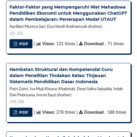
Faktor-Faktor yang Mempengaruhi Niat Mahasiswa
Pendidikan Ekonomi untuk Menggunakan ChatGPT
dalam Pembelajaran: Penerapan Model UTAUT
Aprillani Muntya Sari, Eka Hendi Andriansyah (Author)
221-232
PDF
|
Views
: 131 times |
Download
: 71 times
Hambatan Struktural dan Kompetensial Guru
dalam Penelitian Tindakan Kelas: Tinjauan
Sistematis Pendidikan Dasar Indonesia
Putri Zuhri, Iva Muji Khusus Khatimah, Dewi Safira Salsabila, Indah
Dwi Pebriyana, Imron Fauzi (Author)
233-256
PDF
|
Views
: 278 times |
Download
: 188 times