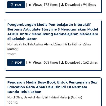
PDF
|
Views
: 173 times |
Download
: 94 times
Pengembangan Media Pembelajaran Interaktif
Berbasis Articulate Storyline 3 Menggunakan Model
ADDIE untuk Mendukung Pembelajaran Mendalam
di Sekolah Dasar
Nurhalizah, Fadillah Azahra, Ahmad Zainuri, Frika Fatimah Zahra
(Author)
95-101
PDF
|
Views
: 603 times |
Download
: 162 times
Pengaruh Media Busy Book Untuk Pengenalan Sex
Education Pada Anak Usia Dini di TK Permata
Bunda Teluk Leban
Nurul Ofifa, Uswatul Hasni, Sri Indriani Harianja (Author)
102-112