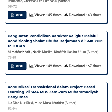
Ramadhan, Christian Lee Lumban R (Author)
68-72
PDF
|
Views
: 145 times |
Download
: 43 times
Penguatan Pendidikan Karakter Religius Melalui
Kondisioning Sholat Dhuha Berjamaah di SMK YPM
12 TUBAN
M.Mahfudz Arif , Nabila Muslim, Khofifah Habibul Ulum (Author)
73-81
PDF
|
Views
: 149 times |
Download
: 67 times
Komunikasi Transaksional dalam Project Based
Learning di SMA MBS Zam-Zam Muhammadiyah
Banyumas
Ika Dian Nur Rizki, Musa Musa, Muridan (Author)
82-94