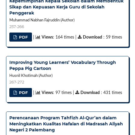
Kepemimpinan Kepala Sekolah dalam Membentuk
Sikap dan Kepuasan Kerja Guru di Sekolah
Penggerak
Muhammad Nabhan Fajruddin (Author)
257-266
PDF
|
Views
: 164 times |
Download
: 59 times
Improving Young Learners’ Vocabulary Through
Peppa Pig Cartoon
Husnil Khotimah (Author)
267-272
PDF
|
Views
: 97 times |
Download
: 431 times
Perencanaan Program Tahfizh Al-Qur’an dalam
Meningkatkan Kualitas Hafalan di Madrasah Aliyah
Negeri 2 Palembang