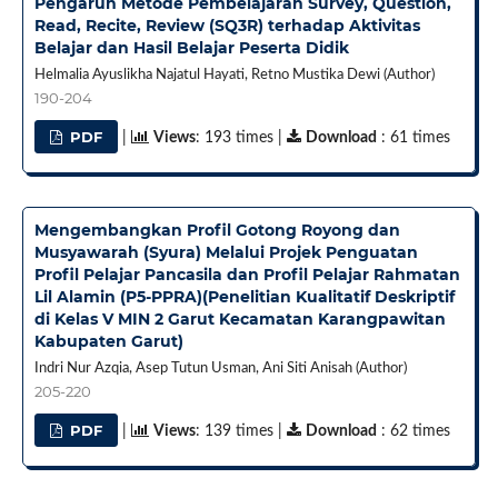
Pengaruh Metode Pembelajaran Survey, Question,
Read, Recite, Review (SQ3R) terhadap Aktivitas
Belajar dan Hasil Belajar Peserta Didik
Helmalia Ayuslikha Najatul Hayati, Retno Mustika Dewi (Author)
190-204
PDF
|
Views
: 193 times |
Download
: 61 times
Mengembangkan Profil Gotong Royong dan
Musyawarah (Syura) Melalui Projek Penguatan
Profil Pelajar Pancasila dan Profil Pelajar Rahmatan
Lil Alamin (P5-PPRA)(Penelitian Kualitatif Deskriptif
di Kelas V MIN 2 Garut Kecamatan Karangpawitan
Kabupaten Garut)
Indri Nur Azqia, Asep Tutun Usman, Ani Siti Anisah (Author)
205-220
PDF
|
Views
: 139 times |
Download
: 62 times