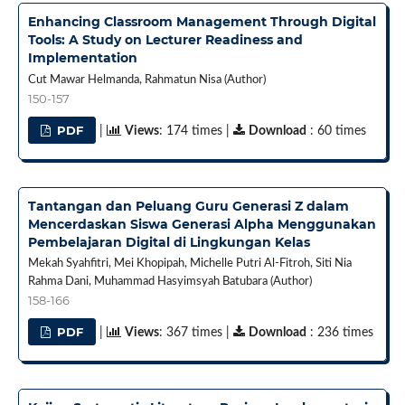
Enhancing Classroom Management Through Digital
Tools: A Study on Lecturer Readiness and
Implementation
Cut Mawar Helmanda, Rahmatun Nisa (Author)
150-157
PDF
|
Views
: 174 times |
Download
: 60 times
Tantangan dan Peluang Guru Generasi Z dalam
Mencerdaskan Siswa Generasi Alpha Menggunakan
Pembelajaran Digital di Lingkungan Kelas
Mekah Syahfitri, Mei Khopipah, Michelle Putri Al-Fitroh, Siti Nia
Rahma Dani, Muhammad Hasyimsyah Batubara (Author)
158-166
PDF
|
Views
: 367 times |
Download
: 236 times