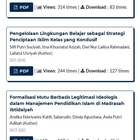
PDF
|
Views
: 314 times |
Download
: 83 times
Pengelolaan Lingkungan Belajar sebagai Strategi
Penciptaan Iklim Kelas yang Kondusif
Silfi Putri Suciyati, Itna Khusnatul Azizah, Dwi Nur Lailiya Rahmadani,
Lailatul Usriyah (Author)
301-306
PDF
|
Views
: 244 times |
Download
: 127 times
Formalisasi Mutu Berbasis Legitimasi Ideologis
dalam Manajemen Pendidikan Islam di Madrasah
Ibtidaiyah
Andika Febriyanto Kahfi, Sabarudin, Dinda Agustiana, Awla Putri
Adibah (Author)
307-320