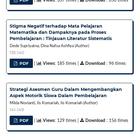
|
Views
: 337 times |
Download
: 650 times
Stigma Negatif terhadap Mata Pelajaran
Matematika dan Dampaknya pada Proses
Pembelajaran : Tinjauan Literatur Sistematis
Dede Supriyatna, Dina Nafsa Ashfiya (Author)
135-140
PDF
|
Views
: 185 times |
Download
: 96 times
Strategi Asesmen Guru Dalam Mengembangkan
Aspek Motorik Siswa Dalam Pembelajaran
Milda Novianti, Iis Komariah, Iis Komariah (Author)
141-149
PDF
|
Views
: 129 times |
Download
: 156 times