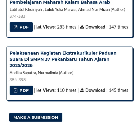
Pembelajaran Maharah Kalam Bahasa Arab
Latifatul Khoiriyah , Luluk Yulia Ma’wa , Ahmad Nur Mizan (Author)
374-383
PDF
|
Views
: 283 times |
Download
: 147 times
Pelaksanaan Kegiatan Ekstrakurikuler Paduan
Suara Di SMPN 37 Pekanbaru Tahun Ajaran
2025/2026
Andika Saputra, Nurmalinda (Author)
384-398
PDF
|
Views
: 110 times |
Download
: 145 times
MAKE A SUBMISSION