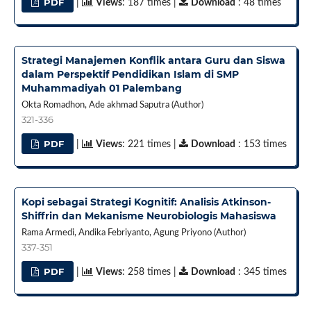
PDF
|
Views
: 187 times |
Download
: 48 times
Strategi Manajemen Konflik antara Guru dan Siswa
dalam Perspektif Pendidikan Islam di SMP
Muhammadiyah 01 Palembang
Okta Romadhon, Ade akhmad Saputra (Author)
321-336
PDF
|
Views
: 221 times |
Download
: 153 times
Kopi sebagai Strategi Kognitif: Analisis Atkinson-
Shiffrin dan Mekanisme Neurobiologis Mahasiswa
Rama Armedi, Andika Febriyanto, Agung Priyono (Author)
337-351
PDF
|
Views
: 258 times |
Download
: 345 times