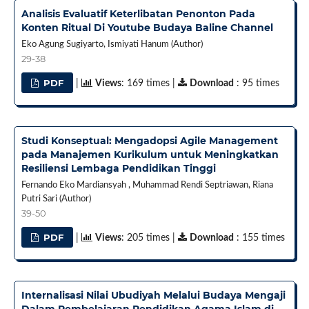
Analisis Evaluatif Keterlibatan Penonton Pada
Konten Ritual Di Youtube Budaya Baline Channel
Eko Agung Sugiyarto, Ismiyati Hanum (Author)
29-38
PDF
|
Views
: 169 times |
Download
: 95 times
Studi Konseptual: Mengadopsi Agile Management
pada Manajemen Kurikulum untuk Meningkatkan
Resiliensi Lembaga Pendidikan Tinggi
Fernando Eko Mardiansyah , Muhammad Rendi Septriawan, Riana
Putri Sari (Author)
39-50
PDF
|
Views
: 205 times |
Download
: 155 times
Internalisasi Nilai Ubudiyah Melalui Budaya Mengaji
Dalam Pembelajaran Pendidikan Agama Islam di