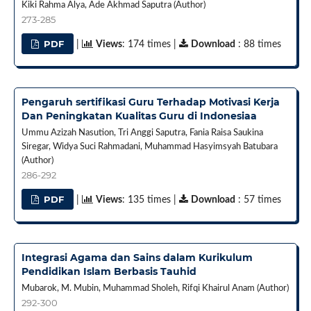
Kiki Rahma Alya, Ade Akhmad Saputra (Author)
273-285
PDF
|
Views
: 174 times |
Download
: 88 times
Pengaruh sertifikasi Guru Terhadap Motivasi Kerja
Dan Peningkatan Kualitas Guru di Indonesiaa
Ummu Azizah Nasution, Tri Anggi Saputra, Fania Raisa Saukina
Siregar, Widya Suci Rahmadani, Muhammad Hasyimsyah Batubara
(Author)
286-292
PDF
|
Views
: 135 times |
Download
: 57 times
Integrasi Agama dan Sains dalam Kurikulum
Pendidikan Islam Berbasis Tauhid
Mubarok, M. Mubin, Muhammad Sholeh, Rifqi Khairul Anam (Author)
292-300