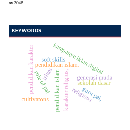
3048
KEYWORDS
kampanye iklan digital
pendidikan karakter
soft skills
pendidikan islam.
islam
karakter religius,
pendidikan islam
role of pai
generasi muda
sekolah dasar
guru pai,
religious
cultivatons