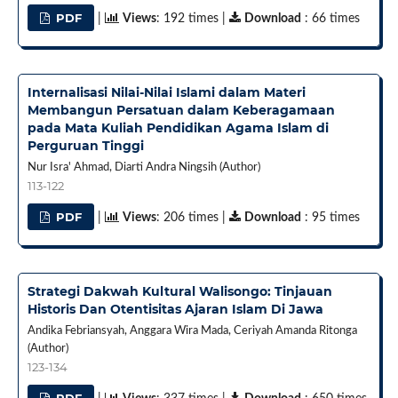
PDF
|
Views
: 192 times |
Download
: 66 times
Internalisasi Nilai-Nilai Islami dalam Materi
Membangun Persatuan dalam Keberagamaan
pada Mata Kuliah Pendidikan Agama Islam di
Perguruan Tinggi
Nur Isra' Ahmad, Diarti Andra Ningsih (Author)
113-122
PDF
|
Views
: 206 times |
Download
: 95 times
Strategi Dakwah Kultural Walisongo: Tinjauan
Historis Dan Otentisitas Ajaran Islam Di Jawa
Andika Febriansyah, Anggara Wira Mada, Ceriyah Amanda Ritonga
(Author)
123-134
PDF