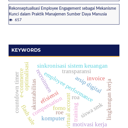
Rekonseptualisasi Employee Engagement sebagai Mekanisme
Kunci dalam Praktik ‎Manajemen Sumber Daya Manusia
657
KEYWORDS
optimalisasi
sinkronisasi sistem keuangan
transparansi
recruitmen
e-commerce
employee performance
countdown timer
arsip digital
invoice
lingkungan kerja
akuntabilitas
efisiensi
virtual account
roa
compensation
siswa smk
training
flash sale
fomo
roe
komputer
motivasi kerja