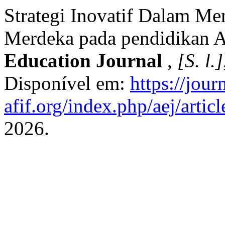
Strategi Inovatif Dalam M
Merdeka pada pendidikan 
Education Journal
,
[S. l.]
Disponível em:
https://journ
afif.org/index.php/aej/artic
2026.